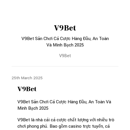
V9Bet
V9Bet Sân Chơi Cá Cược Hàng Đầu, An Toàn
Và Minh Bạch 2025
V9Bet
25th March 2025
V9Bet
V9Bet Sân Chơi Cá Cược Hàng Đầu, An Toàn Và
Minh Bạch 2025
V9Bet là nhà cái cá cược chất lượng với nhiều trò
chơi phong phú. Bao gồm casino trực tuyến, cá