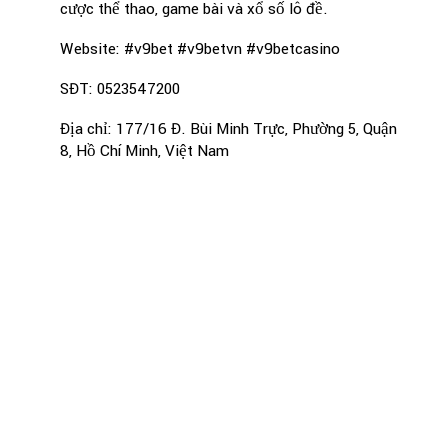
cược thể thao, game bài và xổ số lô đề.
Website: #v9bet #v9betvn #v9betcasino
SĐT: 0523547200
Địa chỉ: 177/16 Đ. Bùi Minh Trực, Phường 5, Quận
8, Hồ Chí Minh, Việt Nam